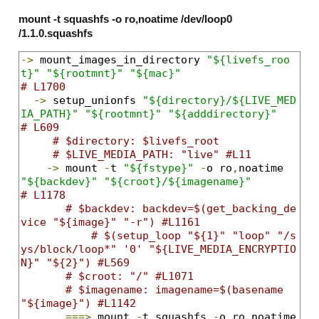
mount -t squashfs -o ro,noatime /dev/loop0
/1.1.0.squashfs
->
 mount_images_in_directory 
"${livefs_roo
t}"
"${rootmnt}"
"${mac}"
# L1700
->
 setup_unionfs 
"${directory}/${LIVE_MED
IA_PATH}"
"${rootmnt}"
"${adddirectory}"
# L609
# $directory: $livefs_root
# $LIVE_MEDIA_PATH: "live" #L11
->
 mount 
-
t 
"${fstype}"
-
o ro
,
noatime 
"${backdev}"
"${croot}/${imagename}"
# L1178
# $backdev: backdev=$(get_backing_de
vice "${image}" "-r") #L1161
# $(setup_loop "${1}" "loop" "/s
ys/block/loop*" '0' "${LIVE_MEDIA_ENCRYPTIO
N}" "${2}") #L569
# $croot: "/" #L1071
# $imagename: imagename=$(basename 
"${image}") #L1142
===>
 mount 
-
t squashfs 
-
o ro
,
noatime 