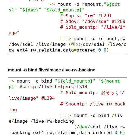
->
 mount 
-
o remount
,
"${opt
s}"
"${dev}"
"${old_mountp}"
# $opts: "rw" #L291
# $dev: "/dev/sda" #L289
# $old_mountp: "/live/im
age"
===>
 mount 
-
o remount
,
rw 
/
dev
/
sda1 
/
live
/
image 
(後の/
dev
/
sda1 
/
live
/
c
ow ext4 rw
,
relatime
,
data
=
ordered 
0
0
)
mount -o bind /live/image /live-rw-backing
->
 mount 
-
o bind 
"${old_mountp}"
"${mount
p}"
#script/live-helpers:L314
# $old_mountp: おそらく"/
live/image" #L294
# $mountp: /live-rw-back
ing
===>
 mount 
-
o bind 
/
liv
e
/
image 
/
live
-
rw
-
backing

(
/dev/
sda1 
/
live
-
rw
-
backing ext4 rw
,
relatime
,
data
=
ordered 
0
0
)