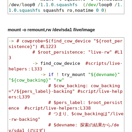
/
dev
/
loop0 
/
1.1
.
0.squashfs
(
/dev/
loop0 
/
1.
1
.
0.squashfs
 squashfs ro
,
noatime 
0
0
)
mount -o remount,rw /dev/sda1 /live/image
->
# cowprobe=$(find_cow_device "${root_per
sistence}") #L1223
# $root_persistence: "live-rw" #L1
3
->
 find_cow_device  
#scripts/live-
helpers：L333
->
if
!
 try_mount 
"${devname}"
"${cow_backing}"
"rw"
# $cow_backing: cow_backing
="/${pers_label}-backing" #script/live-help
ers:L339
# $pers_label: $root_persist
ence  #script/live-helpers:L338
# つまり、$cow_backingは"/live
-rw-backing"
# $devname: 探索の結果から/de
v/sda1 (のはず)