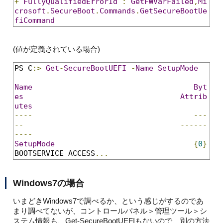
+
FullyQualifiedErrorId
:
GetFWVarFailed
,
Mi
crosoft
.
SecureBoot
.
Commands
.
GetSecureBootUe
fiCommand
(値が定義されている場合)
PS C
:>
Get
-
SecureBootUEFI
-
Name
SetupMode
Name
Byt
es
Attrib
utes
----
---
--
------
----
SetupMode
{
0
}
BOOTSERVICE ACCESS
...
Windows7の場合
いまどきWindows7で調べるか、という感じがするのであ
まり調べてないが、コントロールパネル＞管理ツール＞シ
ステム情報も、Get-SecureBootUEFIもないので、別の方法