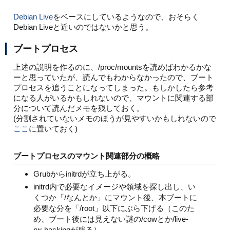
Debian Live
をベースにしているようなので、おそらく
Debian Liveと近いのではないかと思う。
ブートプロセス
上述の説明を作るのに、/proc/mountsを読めばわかるかな
ーと思っていたが、読んでもわからなかったので、ブート
プロセスを追うことになってしまった。もしかしたら参考
になる人がいるかもしれないので、マウントに関連する部
分について読んだメモを残しておく。
(分割されていないメモのほうが見やすいかもしれないので
ここ
に置いておく)
ブートプロセスのマウント関連部分の概略
Grubからinitrdが立ち上がる。
initrd内で必要なイメージや領域を探し出し、い
くつか「/なんとか」にマウント後、本ブートに
必要な分を「/root」以下にぶら下げる（このた
め、ブート後には見えない謎の/cowとか/live-
rw-backingが残る）。