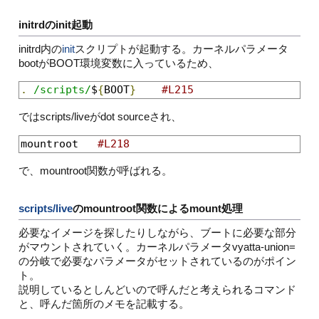
initrdのinit起動
initrd内の
init
スクリプトが起動する。カーネルパラメータ
bootがBOOT環境変数に入っているため、
.
/scripts/
$
{
BOOT
}
#L215
ではscripts/liveがdot sourceされ、
mountroot   
#L218
で、mountroot関数が呼ばれる。
scripts/live
のmountroot関数によるmount処理
必要なイメージを探したりしながら、ブートに必要な部分
がマウントされていく。カーネルパラメータvyatta-union=
の分岐で必要なパラメータがセットされているのがポイン
ト。
説明しているとしんどいので呼んだと考えられるコマンド
と、呼んだ箇所のメモを記載する。