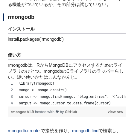
る機能がついているが、その部分は試していない。
rmongodb
インストール
install.packages('rmongodb')
使い方
rmongodbは、RからMongoDBにアクセスするためのライ
ブラリのひとつ。mongodbのCライブラリのラッパーらし
い。短い使いかたはこんなかんじ。
library(rmongodb)
mongo <- mongo.create()
cursor <- mongo.find(mongo, "blog.entries", '{"author.n
output <- mongo.cursor.to.data.frame(cursor)
rmongodb1.R
hosted with ❤ by
GitHub
view raw
mongodb.create
で接続を作り、
mongodb.find
で検索し、