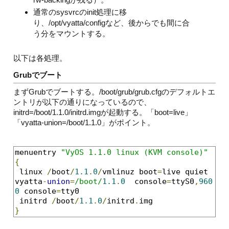
通常のsysvrcのinit処理に移
り、/opt/vyatta/configなど、後からでも間に合
う分をマウントする。
以下は各処理。
Grubでブート
まずGrubでブートする。/boot/grub/grub.cfgのデフォルトエ
ントリが以下の通りになっているので、
initrd=/boot/1.1.0/initrd.imgが起動する。「boot=live」
「vyatta-union=/boot/1.1.0」がポイント。
menuentry 
"VyOS 1.1.0 linux (KVM console)"
{
 linux 
/
boot
/
1.1
.
0
/
vmlinuz boot
=
live quiet 
vyatta
-
union
=
/boot/
1.1
.
0
  console
=
ttyS0
,
960
0
 console
=
tty0

 initrd 
/
boot
/
1.1
.
0
/
initrd
.
}