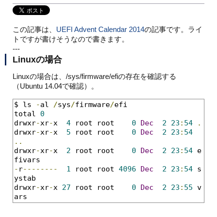
この記事は、
UEFI Advent Calendar 2014
の記事です。ライ
トですが書けそうなので書きます。
---
Linuxの場合
Linuxの場合は、/sys/firmware/efiの存在を確認する
（Ubuntu 14.04で確認）。
$ ls 
-
al 
/
sys
/
firmware
/
efi

total 
0
drwxr
-
xr
-
x  
4
 root root    
0
Dec
2
23
:
54
.
drwxr
-
xr
-
x  
5
 root root    
0
Dec
2
23
:
54
..
drwxr
-
xr
-
x  
2
 root root    
0
Dec
2
23
:
54
 e
-
r
--------
1
 root root 
4096
Dec
2
23
:
54
 s
ystab

drwxr
-
xr
-
x 
27
 root root    
0
Dec
2
23
:
55
 v
ars