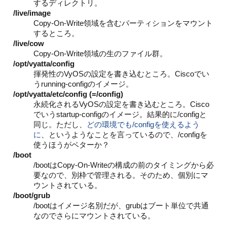
するディレクトリ。
/live/image
Copy-On-Write領域を含むパーティションをマウント
するところ。
/live/cow
Copy-On-Write領域の生のファイル群。
/opt/vyatta/config
揮発性のVyOSの設定を書き込むところ。Ciscoでい
うrunning-configのイメージ。
/opt/vyatta/etc/config (=/config)
永続化されるVyOSの設定を書き込むところ。Cisco
でいうstartup-configのイメージ。結果的に/configと
同じ。ただし、
どの環境でも/configを使えるよう
に
、というようなことを言っているので、/configを
使うほうがベターか？
/boot
/bootはCopy-On-Writeの構成の前のタイミングから必
要なので、別枠で管理される。そのため、個別にマ
ウントされている。
/boot/grub
/bootはイメージ名別だが、grubはブート単位で共通
なのでさらにマウントされている。