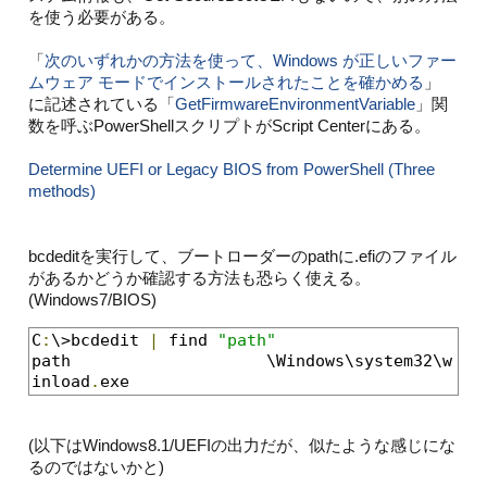
を使う必要がある。
「
次のいずれかの方法を使って、Windows が正しいファー
ムウェア モードでインストールされたことを確かめる
」
に記述されている「
GetFirmwareEnvironmentVariable
」関
数を呼ぶPowerShellスクリプトがScript Centerにある。
Determine UEFI or Legacy BIOS from PowerShell (Three
methods)
bcdeditを実行して、ブートローダーのpathに.efiのファイル
があるかどうか確認する方法も恐らく使える。
(Windows7/BIOS)
C
:
\>bcdedit 
|
 find 
"path"
path                    \Windows\system32\w
inload
.
exe
(以下はWindows8.1/UEFIの出力だが、似たような感じにな
るのではないかと)