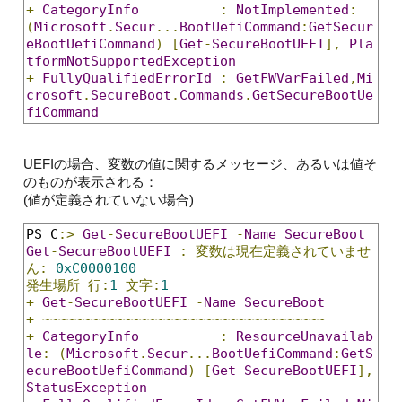
+
CategoryInfo
:
NotImplemented
:
(
Microsoft
.
Secur
...
BootUefiCommand
:
GetSecur
eBootUefiCommand
)
[
Get
-
SecureBootUEFI
],
Pla
tformNotSupportedException
+
FullyQualifiedErrorId
:
GetFWVarFailed
,
Mi
crosoft
.
SecureBoot
.
Commands
.
GetSecureBootUe
fiCommand
UEFIの場合、変数の値に関するメッセージ、あるいは値そ
のものが表示される：
(値が定義されていない場合)
PS C
:>
Get
-
SecureBootUEFI
-
Name
SecureBoot
Get
-
SecureBootUEFI
:
変数は現在定義されていませ
ん:
0xC0000100
発生場所
行:
1
文字:
1
+
Get
-
SecureBootUEFI
-
Name
SecureBoot
+
~~~~~~~~~~~~~~~~~~~~~~~~~~~~~~~~~~~
+
CategoryInfo
:
ResourceUnavailab
le
:
(
Microsoft
.
Secur
...
BootUefiCommand
:
GetS
ecureBootUefiCommand
)
[
Get
-
SecureBootUEFI
],
StatusException