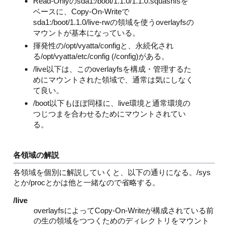
Read-Onlyのsda1:/boot/1.1.0/1.1.0.squashfsを
ベースに、Copy-On-Writeで
sda1:/boot/1.1.0/live-rwの領域を使うoverlayfsの
マウントが基本になっている。
揮発性の/opt/vyatta/configと、永続化され
る/opt/vyatta/etc/config (/config)がある。
/live以下は、このoverlayfsを構成・管理するた
めにマウントされた領域で、通常は気にしなく
て良い。
/boot以下もほぼ同様に、live環境と通常環境の
つじつまを合わせるためにマウントされてい
る。
各領域の解説
各領域を個別に解説していくと、以下の通りになる。/sys
とか/procとかは他と一緒なので省略する。
/live
overlayfsによってCopy-On-Writeが構成されている前
の生の領域をつつくためのディレクトリをマウント