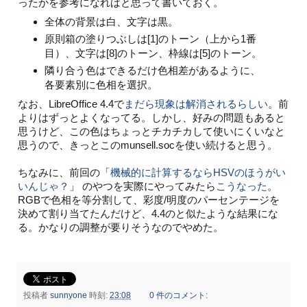
ったかを参考になればと思って書いておく。
全体の背景は白、文字は黒。
原則箱の塗りつぶしは[1]のトーン（上から1番
目）、文字は[8]のトーン、枠線は[5]のトーン。
隣り合う色はできるだけ色相差があるように、
各要素別に色相を選択。
なお、LibreOffice 4.4で
まだら現象は解消されるらしい
。前
よりはずっとよくなってる。しかし、好みの問題もあると
思うけど、この色はちょっとチカチカして使いにくいなと
思うので、きっとこのmunsell.socを使い続けると思う。
ちなみに、前回の「
機械的に計算するならHSVのほうがい
いんじゃ？
」 のやつを実際にやってみたら
こうなった
。
RGBで色相を等分割して、彩度/明度のパーセンテージを
決めて割り当てたんだけど、4.4のと似たような結果にな
る。かなりの調整が要りそうなのでやめた。
投稿者
sunnyone
時刻:
23:08
0 件のコメント: