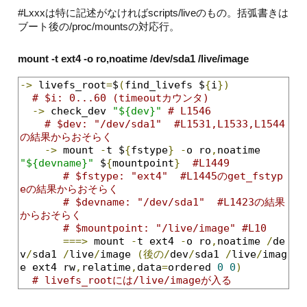
#Lxxxは特に記述がなければscripts/liveのもの。括弧書きは
ブート後の/proc/mountsの対応行。
mount -t ext4 -o ro,noatime /dev/sda1 /live/image
->
 livefs_root
=
$
(
find_livefs $
{
i
})
# $i: 0...60 (timeoutカウンタ)
->
 check_dev 
"${dev}"
# L1546
# $dev: "/dev/sda1"  #L1531,L1533,L1544
の結果からおそらく
->
 mount 
-
t $
{
fstype
}
-
o ro
,
noatime 
"${devname}"
 $
{
mountpoint
}
#L1449
# $fstype: "ext4"  #L1445のget_fstyp
eの結果からおそらく
# $devname: "/dev/sda1"  #L1423の結果
からおそらく
# $mountpoint: "/live/image" #L10
===>
 mount 
-
t ext4 
-
o ro
,
noatime 
/
de
v
/
sda1 
/
live
/
image 
(後の/
dev
/
sda1 
/
live
/
imag
e ext4 rw
,
relatime
,
data
=
ordered 
0
0
)
# livefs_rootには/live/imageが入る