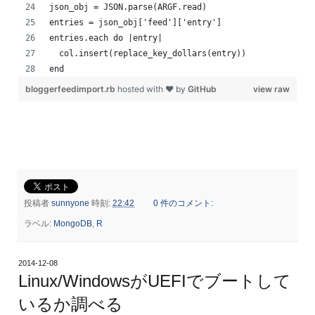
json_obj = JSON.parse(ARGF.read)
entries = json_obj['feed']['entry']
entries.each do |entry|
  col.insert(replace_key_dollars(entry))
end
bloggerfeedimport.rb
hosted with ❤ by
GitHub
view raw
投稿者
sunnyone
時刻:
22:42
0 件のコメント:
ラベル:
MongoDB
,
R
2014-12-08
Linux/WindowsがUEFIでブートして
いるか調べる