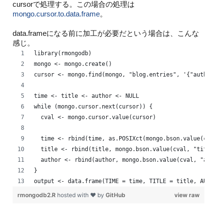
cursorで処理する。この場合の処理は
mongo.cursor.to.data.frame
。
data.frameになる前に加工が必要だという場合は、こんな
感じ。
library(rmongodb)
mongo <- mongo.create()
cursor <- mongo.find(mongo, "blog.entries", '{"author.
time <- title <- author <- NULL
while (mongo.cursor.next(cursor)) {
  cval <- mongo.cursor.value(cursor)
  time <- rbind(time, as.POSIXct(mongo.bson.value(cval
  title <- rbind(title, mongo.bson.value(cval, "title.
  author <- rbind(author, mongo.bson.value(cval, "auth
}
output <- data.frame(TIME = time, TITLE = title, AUTHO
rmongodb2.R
hosted with ❤ by
GitHub
view raw