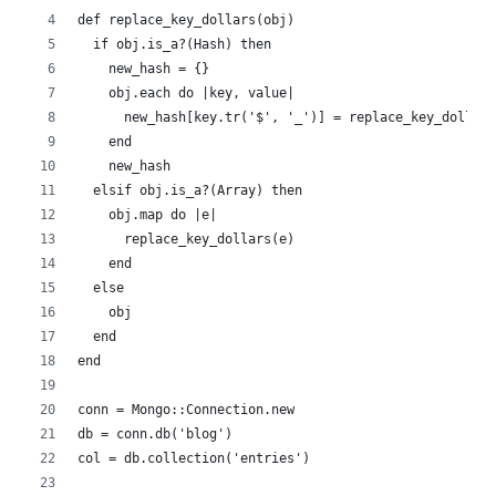
def replace_key_dollars(obj)
  if obj.is_a?(Hash) then
    new_hash = {}
    obj.each do |key, value|
      new_hash[key.tr('$', '_')] = replace_key_dollars
    end
    new_hash
  elsif obj.is_a?(Array) then
    obj.map do |e|
      replace_key_dollars(e)
    end
  else
    obj
  end
end
conn = Mongo::Connection.new
db = conn.db('blog')
col = db.collection('entries')