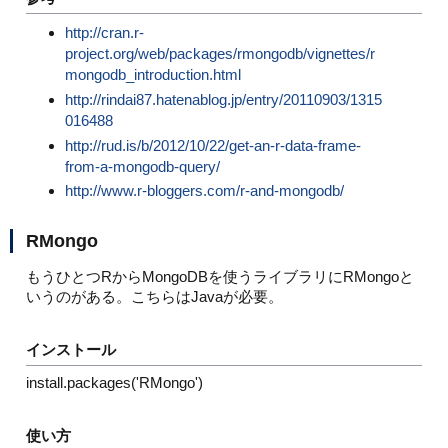
http://cran.r-
project.org/web/packages/rmongodb/vignettes/r
mongodb_introduction.html
http://rindai87.hatenablog.jp/entry/20110903/1315
016488
http://rud.is/b/2012/10/22/get-an-r-data-frame-
from-a-mongodb-query/
http://www.r-bloggers.com/r-and-mongodb/
RMongo
もうひとつRからMongoDBを使うライブラリにRMongoと
いうのがある。こちらはJavaが必要。
インストール
install.packages('RMongo')
使い方