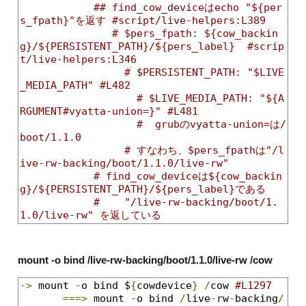
## find_cow_deviceはecho "${per
s_fpath}"を返す #script/live-helpers:L389
# $pers_fpath: ${cow_backin
g}/${PERSISTENT_PATH}/${pers_label}  #scrip
t/live-helpers:L346
# $PERSISTENT_PATH: "$LIVE
_MEDIA_PATH" #L482
# $LIVE_MEDIA_PATH: "${A
RGUMENT#vyatta-union=}" #L481
#  grubのvyatta-union=は/
boot/1.1.0
# すなわち、$pers_fpathは"/l
ive-rw-backing/boot/1.1.0/live-rw"
# find_cow_deviceは${cow_backin
g}/${PERSISTENT_PATH}/${pers_label}である
#    "/live-rw-backing/boot/1.
1.0/live-rw" を返している
mount -o bind /live-rw-backing/boot/1.1.0/live-rw /cow
->
 mount 
-
o bind $
{
cowdevice
}
/
cow 
#L1297
===>
 mount 
-
o bind 
/
live
-
rw
-
backing
/