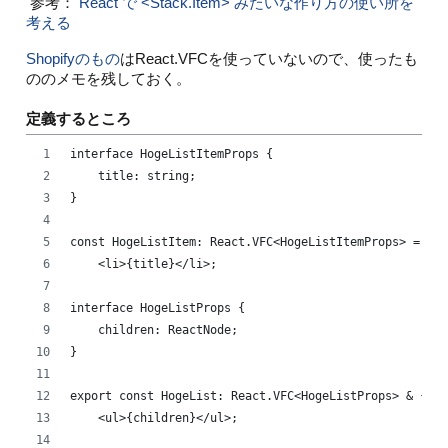
参考：
React で <Stack.Item> みたいな作り方の使い所を
考える
Shopifyのもの
はReact.VFCを使っていないので、使ったも
ののメモを残しておく。
定義するところ
interface HogeListItemProps {
    title: string;
}
const HogeListItem: React.VFC<HogeListItemProps> = ({t
    <li>{title}</li>;
interface HogeListProps {
    children: ReactNode;
}
export const HogeList: React.VFC<HogeListProps> & {Ite
    <ul>{children}</ul>;