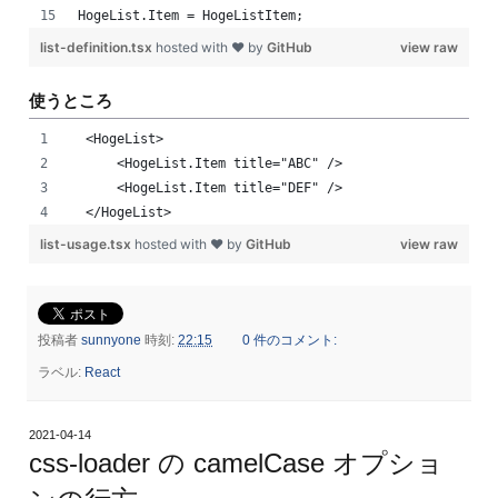
HogeList.Item = HogeListItem;
list-definition.tsx
hosted with ❤ by
GitHub
view raw
使うところ
  <HogeList>
      <HogeList.Item title="ABC" />
      <HogeList.Item title="DEF" />
  </HogeList>
list-usage.tsx
hosted with ❤ by
GitHub
view raw
投稿者
sunnyone
時刻:
22:15
0 件のコメント:
ラベル:
React
2021-04-14
css-loader の camelCase オプショ