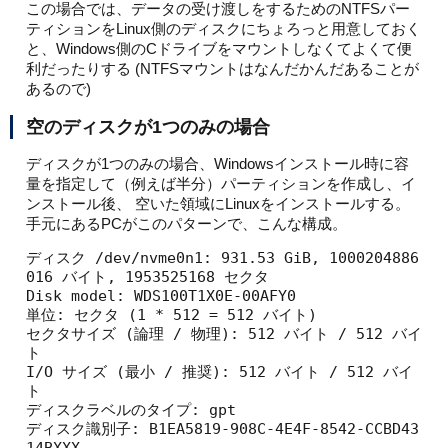
この場合では、データの受け渡しをするためのNTFSパー
ティションをLinux側のディスクにちょろっと用意しておく
と、Windows側のCドライブをマウントしなくてよくて便
利だったりする (NTFSマウントはなんだかんだあることが
あるので)
空のディスクが1つのみの場合
ディスクが1つのみの場合、Windowsインストール時に容
量を指定して（例えば半分）パーティションを作成し、イ
ンストール後、 空いた領域にLinuxをインストールする。
手元にあるPCがこのパターンで、こんな構成。
ディスク /dev/nvme0n1: 931.53 GiB, 1000204886
016 バイト, 1953525168 セクタ

Disk model: WDS100T1X0E-00AFY0                      

単位: セクタ (1 * 512 = 512 バイト)

セクタサイズ (論理 / 物理): 512 バイト / 512 バイ
ト

I/O サイズ (最小 / 推奨): 512 バイト / 512 バイ
ト

ディスクラベルのタイプ: gpt

ディスク識別子: B1EA5819-908C-4E4F-8542-CCBD43