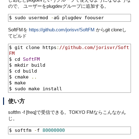
ので、 ユーザーをplugdevグループに追加する。
$ sudo usermod 
-
aG plugdev foouser
SoftFMを
https://github.com/jorisvr/SoftFM
からgit cloneし
てビルド
$ git clone https
:
//github.com/jorisvr/Soft
FM
$ cd 
SoftFM
$ mkdir build

$ cd build

$ cmake 
..
$ make

$ sudo make install
使い方
softfm -f [freq]で受信できる。TOKYO FMならこんなかん
じ。
$ softfm 
-
f 
80000000