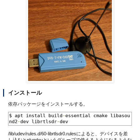
インストール
依存パッケージをインストールする。
$ apt install build
-
essential cmake libasou
nd2
-
dev librtlsdr
-
dev
/lib/udev/rules.d/60-librtlsdr0.rulesによると、デバイスを差
し込むとplugdevというグループで使えるようになるような