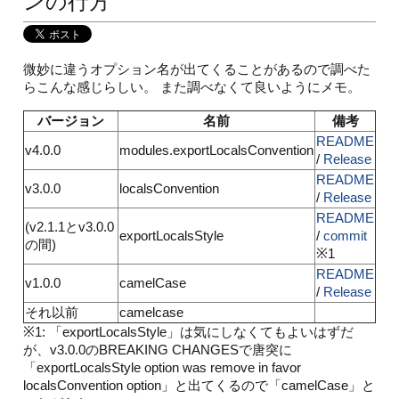
ンの行方
微妙に違うオプション名が出てくることがあるので調べた
らこんな感じらしい。 また調べなくて良いようにメモ。
バージョン
名前
備考
README
v4.0.0
modules.exportLocalsConvention
/
Release
README
v3.0.0
localsConvention
/
Release
README
(v2.1.1とv3.0.0
exportLocalsStyle
/
commit
の間)
※1
README
v1.0.0
camelCase
/
Release
それ以前
camelcase
※1: 「exportLocalsStyle」は気にしなくてもよいはずだ
が、v3.0.0のBREAKING CHANGESで唐突に
「exportLocalsStyle option was remove in favor
localsConvention option」と出てくるので「camelCase」と