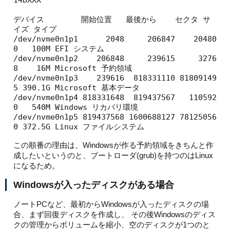
14BXXX

デバイス        開始位置   最後から    セクタ サ
イズ タイプ

/dev/nvme0n1p1      2048     206847    20480
0   100M EFI システム

/dev/nvme0n1p2    206848     239615     3276
8    16M Microsoft 予約領域

/dev/nvme0n1p3    239616  818331110 81809149
5 390.1G Microsoft 基本データ

/dev/nvme0n1p4 818331648  819437567   110592
0   540M Windows リカバリ環境

/dev/nvme0n1p5 819437568 1600688127 78125056
この順番の理由は、Windowsが作る予約領域をきちんと作
成したいというのと、ブートローダ(grub)を持つのはLinux
になるため。
Windowsが入ったディスクがある場合
ノートPCなど、最初からWindowsが入ったディスクの場
合、まず回復ディスクを作成し、 その後Windowsのディス
クの管理からボリュームを縮小、空のディスクが1つのと