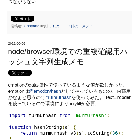
つながらない
投稿者
sunnyone
時刻:
19:15
0 件のコメント:
2021-03-31
node/browser環境での重複確認用ハ
ッシュ文字列生成メモ
emotionのdata-属性で使っているような値が欲しかった。
emotionは
@emotion/hash
として持っているものの、内部用
かなぁと思うので
murmurhash
を使ってみた。 TextEncoder
を使っているので環境によりpolyfillが必要。
import
 murmurhash 
from
"murmurhash"
;
function
 hashString
(
s
)
{
return
 murmurhash
.
v3
(
s
).
toString
(
36
);
}