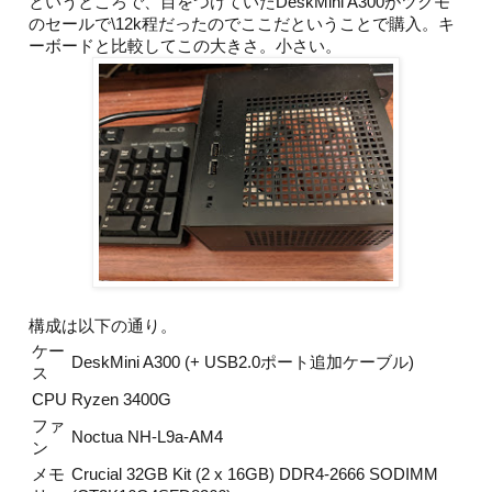
というところで、目をつけていたDeskMini A300がツクモ
のセールで\12k程だったのでここだということで購入。キ
ーボードと比較してこの大きさ。小さい。
構成は以下の通り。
ケー
DeskMini A300 (+ USB2.0ポート追加ケーブル)
ス
CPU
Ryzen 3400G
ファ
Noctua NH-L9a-AM4
ン
メモ
Crucial 32GB Kit (2 x 16GB) DDR4-2666 SODIMM