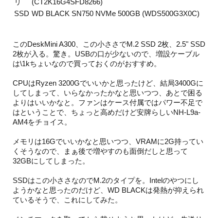
リ
(CT2K16G4SFD8266)
SSD
WD BLACK SN750 NVMe 500GB (WDS500G3X0C)
このDeskMini A300、この小ささでM.2 SSD 2枚、2.5" SSD
2枚が入る。驚き。USBの口が少ないので、増設ケーブル
は\1kちょいなので買っておくのがおすすめ。
CPUはRyzen 3200Gでいいかと思ったけど、結局3400Gに
してしまって、いらなかったかなと思いつつ、あとで困る
よりはいいかなと。ファンはケース付属ではパワー不足で
はということで、ちょっと高めだけど安牌らしいNH-L9a-
AM4をチョイス。
メモリは16Gでいいかなと思いつつ、VRAMに2G持ってい
くそうなので、まぁ後で増やすのも面倒だしと思って
32GBにしてしまった。
SSDはこの小ささなのでM.2のタイプを。Intelのやつにし
ようかなと思ったのだけど、WD BLACKは発熱が抑えられ
ているそうで、これにしてみた。