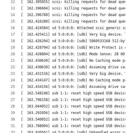
[  162.395055] scsi: killing requests for dead queue
[  162.396604] scsi: killing requests for dead queue
[  162.396788] scsi: killing requests for dead queue
[  162.416280] scsi: killing requests for dead queue
[  162.424584] sd 5:0:0:0: Attached scsi generic sg1 t
[  162.425411] sd 5:0:0:0: [sdb] Very big device. Tryi
[  162.426294] sd 5:0:0:0: [sdb] 5860533168 512-byte l
[  162.428794] sd 5:0:0:0: [sdb] Write Protect is off
[  162.428804] sd 5:0:0:0: [sdb] Mode Sense: 28 00 00 
[  162.430630] sd 5:0:0:0: [sdb] No Caching mode page 
[  162.430639] sd 5:0:0:0: [sdb] Assuming drive cache:
[  162.431516] sd 5:0:0:0: [sdb] Very big device. Tryi
[  162.434147] sd 5:0:0:0: [sdb] No Caching mode page 
[  162.434156] sd 5:0:0:0: [sdb] Assuming drive cache:
[  162.548148] usb 1-1: reset high speed USB device nu
[  162.796158] usb 1-1: reset high speed USB device nu
[  163.044052] usb 1-1: reset high speed USB device nu
[  163.292056] usb 1-1: reset high speed USB device nu
[  163.540052] usb 1-1: reset high speed USB device nu
[  163.788094] usb 1-1: reset high speed USB device nu
[  163.920561] sd 5:0:0:0: [sdb] Unhandled error code