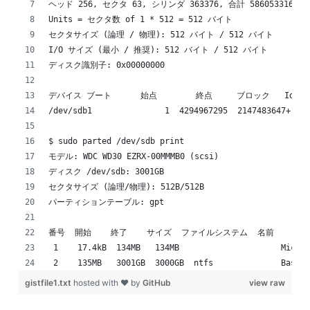
ヘッド 256, セクタ 63, シリンダ 363376, 合計 5860533168
Units = セクタ数 of 1 * 512 = 512 バイト
セクタサイズ (論理 / 物理): 512 バイト / 512 バイト
I/O サイズ (最小 / 推奨): 512 バイト / 512 バイト
ディスク識別子: 0x00000000
デバイス ブート      始点        終点     ブロック   Id 
/dev/sdb1               1  4294967295  2147483647+  ee
$ sudo parted /dev/sdb print
モデル: WDC WD30 EZRX-00MMMB0 (scsi)
ディスク /dev/sdb: 3001GB
セクタサイズ (論理/物理): 512B/512B
パーティションテーブル: gpt
番号  開始    終了    サイズ  ファイルシステム  名前          
 1    17.4kB  134MB   134MB                     Micros
 2    135MB   3001GB  3000GB  ntfs              Basic 
gistfile1.txt
hosted with ❤ by
GitHub
view raw