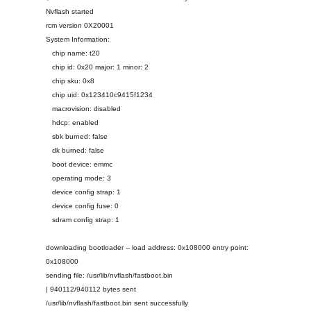
Nvflash started
rcm version 0X20001
System Information:
chip name: t20
chip id: 0x20 major: 1 minor: 2
chip sku: 0x8
chip uid: 0x123410c9415f1234
macrovision: disabled
hdcp: enabled
sbk burned: false
dk burned: false
boot device: emmc
operating mode: 3
device config strap: 1
device config fuse: 0
sdram config strap: 1
downloading bootloader -- load address: 0x108000 entry point:
0x108000
sending file: /usr/lib/nvflash/fastboot.bin
| 940112/940112 bytes sent
/usr/lib/nvflash/fastboot.bin sent successfully