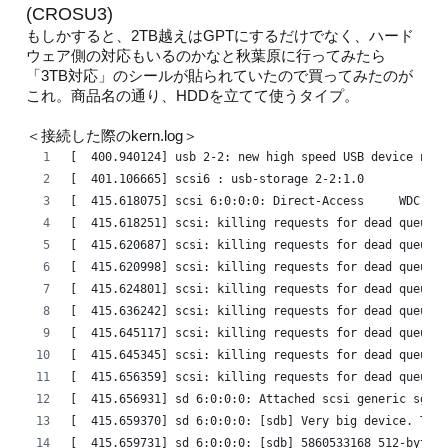
(CROSU3)
もしかすると、2TB越えはGPTにするだけでなく、ハード
ウェア側の対応もいるのかなと秋葉原に行ってみたら
「3TB対応」のシールが貼られていたので買ってみたのが
これ。商品名の通り、HDDを立てて使うタイプ。
＜接続した際のkern.log＞
[  400.940124] usb 2-2: new high speed USB device numb
[  401.106665] scsi6 : usb-storage 2-2:1.0
[  415.618075] scsi 6:0:0:0: Direct-Access     WDC WD3
[  415.618251] scsi: killing requests for dead queue
[  415.620687] scsi: killing requests for dead queue
[  415.620998] scsi: killing requests for dead queue
[  415.624801] scsi: killing requests for dead queue
[  415.636242] scsi: killing requests for dead queue
[  415.645117] scsi: killing requests for dead queue
[  415.645345] scsi: killing requests for dead queue
[  415.656359] scsi: killing requests for dead queue
[  415.656931] sd 6:0:0:0: Attached scsi generic sg1 t
[  415.659370] sd 6:0:0:0: [sdb] Very big device. Tryi
[  415.659731] sd 6:0:0:0: [sdb] 5860533168 512-byte l