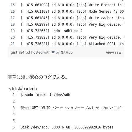
[  415.661098] sd 6:0:0:0: [sdb] Write Protect is off
[  415.661108] sd 6:0:0:0: [sdb] Mode Sense: 43 00 00 
[  415.661845] sd 6:0:0:0: [sdb] Write cache: disabled
[  415.662999] sd 6:0:0:0: [sdb] Very big device. Tryi
[  415.732652]  sdb: sdb1 sdb2
[  415.733828] sd 6:0:0:0: [sdb] Very big device. Tryi
[  415.736221] sd 6:0:0:0: [sdb] Attached SCSI disk
gistfile1.txt
hosted with ❤ by
GitHub
view raw
非常に短い安心のログである。
＜fdisk/parted＞
$ sudo fdisk -l /dev/sdb
警告: GPT (GUID パーティションテーブル) が '/dev/sdb'
Disk /dev/sdb: 3000.6 GB, 3000592982016 bytes