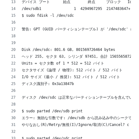
デバイス ブート      始点        終点     ブロック   Id 
/dev/sdb1               1  4294967295  2147483647+  ee
$ sudo fdisk -l /dev/sdc
警告: GPT (GUID パーティションテーブル) が '/dev/sdc'
Disk /dev/sdc: 801.6 GB, 801569726464 bytes
ヘッド 255, セクタ 63, シリンダ 97451, 合計 1565565872 
Units = セクタ数 of 1 * 512 = 512 バイト
セクタサイズ (論理 / 物理): 512 バイト / 512 バイト
I/O サイズ (最小 / 推奨): 512 バイト / 512 バイト
ディスク識別子: 0x3a13847b
ディスク /dev/sdc は正常なパーティションテーブルを含んでいま
$ sudo parted /dev/sdb print
エラー: 無効な引数です: /dev/sdb から読み込み中のシークで
やりなおし(R)/Retry/無視(I)/Ignore/取消(C)/Cancel? c
$ sudo parted /dev/sdc print