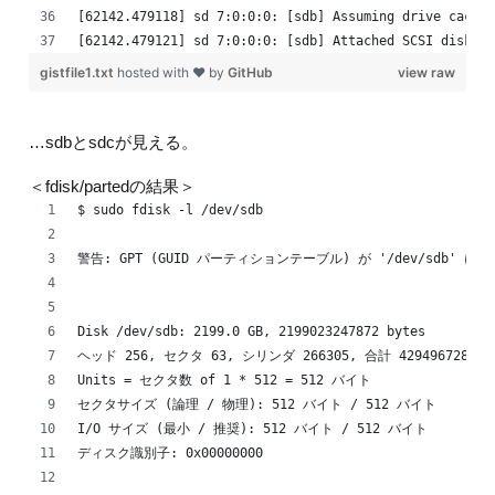
[62142.479118] sd 7:0:0:0: [sdb] Assuming drive cache:
[62142.479121] sd 7:0:0:0: [sdb] Attached SCSI disk
gistfile1.txt
hosted with ❤ by
GitHub
view raw
…sdbとsdcが見える。
＜fdisk/partedの結果＞
$ sudo fdisk -l /dev/sdb
警告: GPT (GUID パーティションテーブル) が '/dev/sdb'
Disk /dev/sdb: 2199.0 GB, 2199023247872 bytes
ヘッド 256, セクタ 63, シリンダ 266305, 合計 4294967281
Units = セクタ数 of 1 * 512 = 512 バイト
セクタサイズ (論理 / 物理): 512 バイト / 512 バイト
I/O サイズ (最小 / 推奨): 512 バイト / 512 バイト
ディスク識別子: 0x00000000