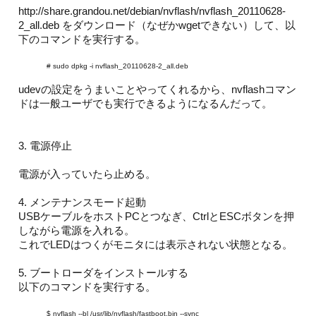
http://share.grandou.net/debian/nvflash/nvflash_20110628-
2_all.deb をダウンロード（なぜかwgetできない）して、以
下のコマンドを実行する。
# sudo dpkg -i nvflash_20110628-2_all.deb
udevの設定をうまいことやってくれるから、nvflashコマン
ドは一般ユーザでも実行できるようになるんだって。
3. 電源停止
電源が入っていたら止める。
4. メンテナンスモード起動
USBケーブルをホストPCとつなぎ、CtrlとESCボタンを押
しながら電源を入れる。
これでLEDはつくがモニタには表示されない状態となる。
5. ブートローダをインストールする
以下のコマンドを実行する。
$ nvflash --bl /usr/lib/nvflash/fastboot.bin --sync