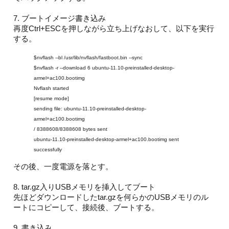
7. ブートイメージ書き込み
再度Ctrl+ESCを押しながら立ち上げなおして、以下を実行
する。
$nvflash --bl /usr/lib/nvflash/fastboot.bin --sync
$nvflash -r --download 6 ubuntu-11.10-preinstalled-desktop-
armel+ac100.bootimg
Nvflash started
[resume mode]
sending file: ubuntu-11.10-preinstalled-desktop-
armel+ac100.bootimg
/ 8388608/8388608 bytes sent
ubuntu-11.10-preinstalled-desktop-armel+ac100.bootimg sent
successfully
その後、一度電源を落とす。
8. tar.gz入りUSBメモリを挿入してブート
先ほどダウンロードしたtar.gzを何らかのUSBメモリのル
ートにコピーして、接続後、ブートする。
9. 書き込み