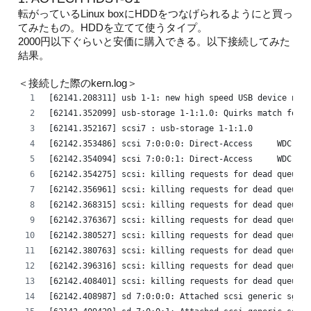
転がっているLinux boxにHDDをつなげられるようにと買っ
てみたもの。HDDを立てて使うタイプ。
2000円以下ぐらいと安価に購入できる。以下接続してみた
結果。
＜接続した際のkern.log＞
[62141.208311] usb 1-1: new high speed USB device numb
[62141.352099] usb-storage 1-1:1.0: Quirks match for v
[62141.352167] scsi7 : usb-storage 1-1:1.0
[62142.353486] scsi 7:0:0:0: Direct-Access     WDC WD3
[62142.354094] scsi 7:0:0:1: Direct-Access     WDC WD3
[62142.354275] scsi: killing requests for dead queue
[62142.356961] scsi: killing requests for dead queue
[62142.368315] scsi: killing requests for dead queue
[62142.376367] scsi: killing requests for dead queue
[62142.380527] scsi: killing requests for dead queue
[62142.380763] scsi: killing requests for dead queue
[62142.396316] scsi: killing requests for dead queue
[62142.408401] scsi: killing requests for dead queue
[62142.408987] sd 7:0:0:0: Attached scsi generic sg1 t