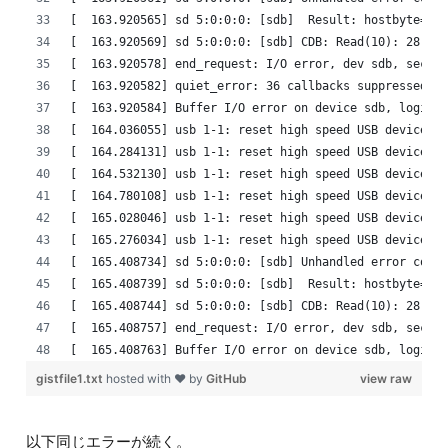
[  163.920565] sd 5:0:0:0: [sdb]  Result: hostbyte=DID
[  163.920569] sd 5:0:0:0: [sdb] CDB: Read(10): 28 00 
[  163.920578] end_request: I/O error, dev sdb, sector
[  163.920582] quiet_error: 36 callbacks suppressed
[  163.920584] Buffer I/O error on device sdb, logical
[  164.036055] usb 1-1: reset high speed USB device nu
[  164.284131] usb 1-1: reset high speed USB device nu
[  164.532130] usb 1-1: reset high speed USB device nu
[  164.780108] usb 1-1: reset high speed USB device nu
[  165.028046] usb 1-1: reset high speed USB device nu
[  165.276034] usb 1-1: reset high speed USB device nu
[  165.408734] sd 5:0:0:0: [sdb] Unhandled error code
[  165.408739] sd 5:0:0:0: [sdb]  Result: hostbyte=DID
[  165.408744] sd 5:0:0:0: [sdb] CDB: Read(10): 28 00 
[  165.408757] end_request: I/O error, dev sdb, sector
[  165.408763] Buffer I/O error on device sdb, logical
gistfile1.txt
hosted with ❤ by
GitHub
view raw
以下同じエラーが続く。