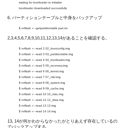
waiting for bootloader to initialize
bootloader downloaded successfully
6. パーティションテーブルと中身をバックアップ
$ nvflash -r --getpartitiontable part.txt
2,3,4,5,6,7,8,9,10,11,12,13,14があることを確認する。
$ nvflash -r --read 2 02_bootconfig.img
$ nvflash -r --read 3 03_partitiontable.img
$ nvflash -r --read 4 04_bootloader.img
$ nvflash -r --read 5 05_recorvery.img
$ nvflash -r --read 6 06_kernel.img
$ nvflash -r --read 7 07_mbr.img
$ nvflash -r --read 8 08_system.img
$ nvflash -r --read 9 09_cache.img
$ nvflash -r --read 10 10_misc.img
$ nvflash -r --read 12 12_data.img
$ nvflash -r --read 13 13.img
$ nvflash -r --read 14 14.img
13, 14が何かわからなかったがとりあえず存在しているの
でバックアップする。