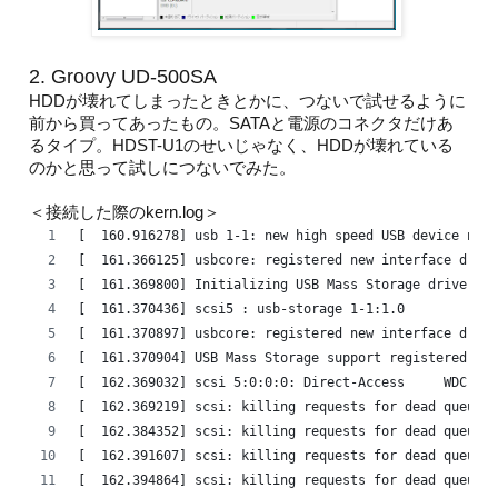
2. Groovy UD-500SA
HDDが壊れてしまったときとかに、つないで試せるように
前から買ってあったもの。SATAと電源のコネクタだけあ
るタイプ。HDST-U1のせいじゃなく、HDDが壊れている
のかと思って試しにつないでみた。
＜接続した際のkern.log＞
[  160.916278] usb 1-1: new high speed USB device numb
[  161.366125] usbcore: registered new interface drive
[  161.369800] Initializing USB Mass Storage driver...
[  161.370436] scsi5 : usb-storage 1-1:1.0
[  161.370897] usbcore: registered new interface drive
[  161.370904] USB Mass Storage support registered.
[  162.369032] scsi 5:0:0:0: Direct-Access     WDC WD3
[  162.369219] scsi: killing requests for dead queue
[  162.384352] scsi: killing requests for dead queue
[  162.391607] scsi: killing requests for dead queue
[  162.394864] scsi: killing requests for dead queue