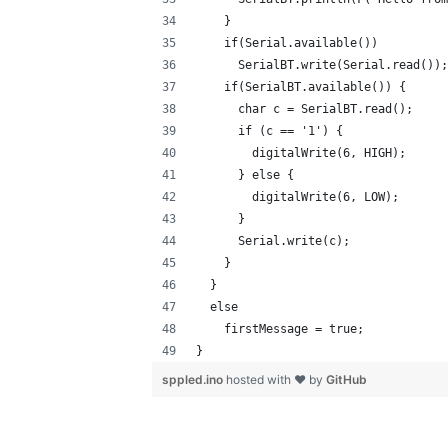
    }
    if(Serial.available())
      SerialBT.write(Serial.read());
    if(SerialBT.available()) {
      char c = SerialBT.read();
      if (c == '1') {
        digitalWrite(6, HIGH);
      } else {
        digitalWrite(6, LOW);
      }
      Serial.write(c);
    }
  } 
  else 
    firstMessage = true;
}
sppled.ino
hosted with ❤ by
GitHub