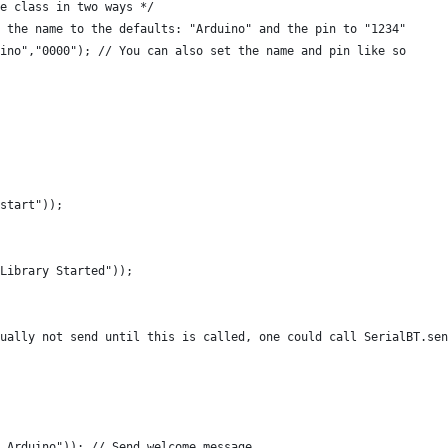
e class in two ways */
 the name to the defaults: "Arduino" and the pin to "1234"
ino","0000"); // You can also set the name and pin like so
start"));
Library Started"));
ually not send until this is called, one could call SerialBT.sen
 Arduino")); // Send welcome message