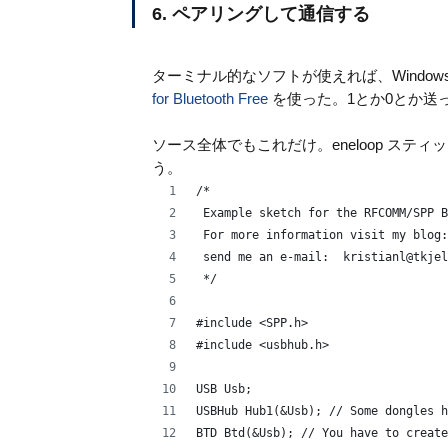
6. ペアリングして通信する
ターミナル的なソフトが使えれば、Windows
for Bluetooth Free
を使った。1とか0とか送
ソース全体でもこれだけ。eneloop ス
う。
/*
 Example sketch for the RFCOMM/SPP B
 For more information visit my blog:
 send me an e-mail:  kristianl@tkjel
 */
#include <SPP.h>
#include <usbhub.h>
USB Usb;
USBHub Hub1(&Usb); // Some dongles h
BTD Btd(&Usb); // You have to create