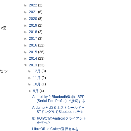
►
2022
(2)
►
2021
(8)
►
2020
(8)
►
2019
(2)
い使
►
2018
(2)
►
2017
(3)
►
2016
(12)
►
2015
(36)
►
2014
(23)
▼
2013
(23)
のセッ
►
12月
(3)
►
11月
(2)
►
10月
(1)
▼
9月
(4)
AndroidからBluetooth機器にSPP
(Serial Port Profile) で接続する
Arduino + USB ホストシールド +
BTドングルでBluetooth Lチカ
照明On/OffのAndroidクライアント
を作った
LibreOffice Calcの選択セルを