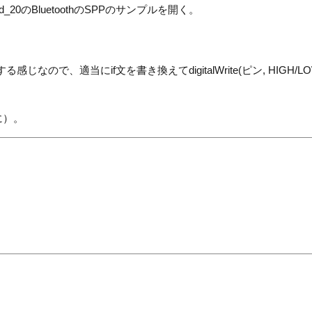
eld_20のBluetoothのSPPのサンプルを開く。
する感じなので、適当にif文を書き換えてdigitalWrite(ピン, HIGH/LO
に）。