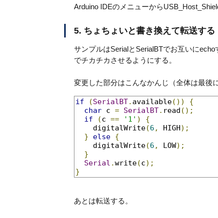
Arduino IDEのメニューからUSB_Host_Shi
5. ちょちょいと書き換えて転送する
サンプルはSerialとSerialBTでお互いにecho
でチカチカさせるようにする。
変更した部分はこんなかんじ（全体は最後
if
(
SerialBT
.
available
())
{
char
 c 
=
SerialBT
.
read
();
if
(
c 
==
'1'
)
{
    digitalWrite
(
6
,
 HIGH
);
}
else
{
    digitalWrite
(
6
,
 LOW
);
}
Serial
.
write
(
c
);
}
あとは転送する。