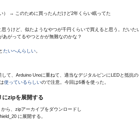
い） → このために買ったんだけど2年くらい眠ってた
てないと思うけど、似たようなやつが千円くらいで買えると思う。だいた
告があがってるやつとかが無難なのかな？
と
たいへんらしい
。
を差して、Arduino Unoに重ねて、適当なデジタルピンにLEDと抵抗
は
使っているらしい
ので注意。今回は6番を使った。
トリにzipを展開する
から、zipアーカイブをダウンロードし
st_Shield_20 に展開する。