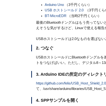
Arduino Uno
（3千円くらい）
USB ホストシールド 2.0
（3千円くら
BT-MicroEDR
（当時2千円くらい）
最後のBluetoothドングルはもう売っ
えそうな気がするけど、Linuxで使える報
USBホストシールドは2.0なものを選ばない
2. つなぐ
USBホストシールドにBluetoothドングル
トをつなげばいい。ただし、デジタル8～13
3. Arduino IDEの所定のディレク
https://github.com/felis/USB_Host_Shield_2.0
て、/usr/share/arduino/libraries/USB_Ho
4. SPPサンプルを開く