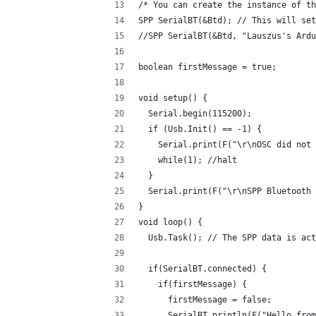
/* You can create the instance of th
SPP SerialBT(&Btd); // This will set
//SPP SerialBT(&Btd, "Lauszus's Ardu
boolean firstMessage = true;
void setup() {
  Serial.begin(115200);
  if (Usb.Init() == -1) {
    Serial.print(F("\r\nOSC did not 
    while(1); //halt
  }
  Serial.print(F("\r\nSPP Bluetooth 
}
void loop() {
  Usb.Task(); // The SPP data is act
  if(SerialBT.connected) {
    if(firstMessage) {
      firstMessage = false;
      SerialBT.println(F("Hello from