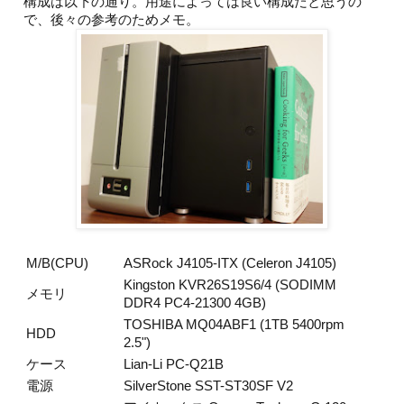
構成は以下の通り。用途によっては良い構成だと思うの
で、後々の参考のためメモ。
M/B(CPU)
ASRock J4105-ITX (Celeron J4105)
Kingston KVR26S19S6/4 (SODIMM
メモリ
DDR4 PC4-21300 4GB)
TOSHIBA MQ04ABF1 (1TB 5400rpm
HDD
2.5")
ケース
Lian-Li PC-Q21B
電源
SilverStone SST-ST30SF V2