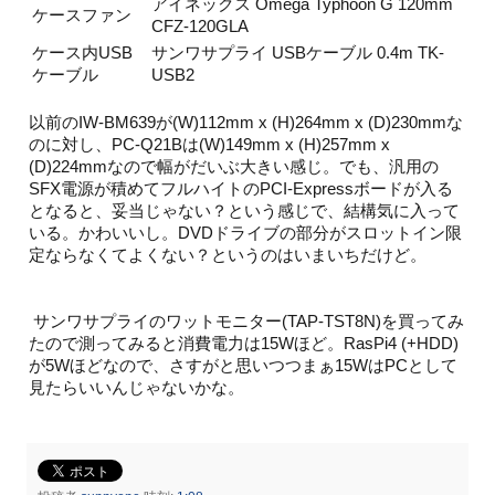
アイネックス Omega Typhoon G 120mm
ケースファン
CFZ-120GLA
ケース内USB
サンワサプライ USBケーブル 0.4m TK-
ケーブル
USB2
以前のIW-BM639が(W)112mm x (H)264mm x (D)230mmな
のに対し、PC-Q21Bは(W)149mm x (H)257mm x
(D)224mmなので幅がだいぶ大きい感じ。でも、汎用の
SFX電源が積めてフルハイトのPCI-Expressボードが入る
となると、妥当じゃない？という感じで、結構気に入って
いる。かわいいし。DVDドライブの部分がスロットイン限
定ならなくてよくない？というのはいまいちだけど。
サンワサプライのワットモニター(TAP-TST8N)を買ってみ
たので測ってみると消費電力は15Wほど。RasPi4 (+HDD)
が5Wほどなので、さすがと思いつつまぁ15WはPCとして
見たらいいんじゃないかな。