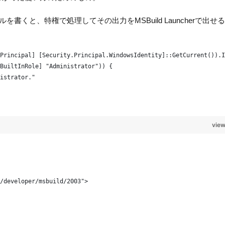
ァイルを書くと、特権で処理してその出力をMSBuild Launcherで出せ
Principal] [Security.Principal.WindowsIdentity]::GetCurrent()).I
BuiltInRole] "Administrator")) {
istrator."
view
/developer/msbuild/2003">