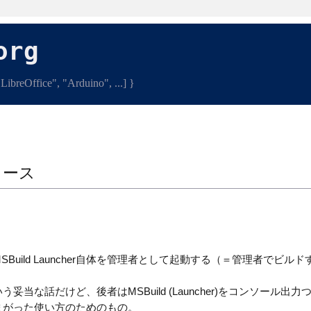
org
ibreOffice", "Arduino", ...] }
リリース
uild Launcher自体を管理者として起動する（＝管理者でビルド
な話だけど、後者はMSBuild (Launcher)をコンソール出力
まがった使い方のためのもの。