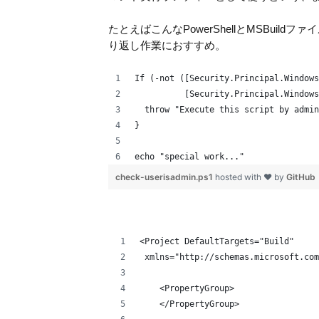
たとえばこんなPowerShellとMSBuildフ
り返し作業におすすめ。
If (-not ([Security.Principal.Windows
          [Security.Principal.Windows
  throw "Execute this script by admin
}
echo "special work..."
check-userisadmin.ps1
hosted with ❤ by
GitHub
<Project DefaultTargets="Build"  
 xmlns="http://schemas.microsoft.com
    <PropertyGroup>
    </PropertyGroup>