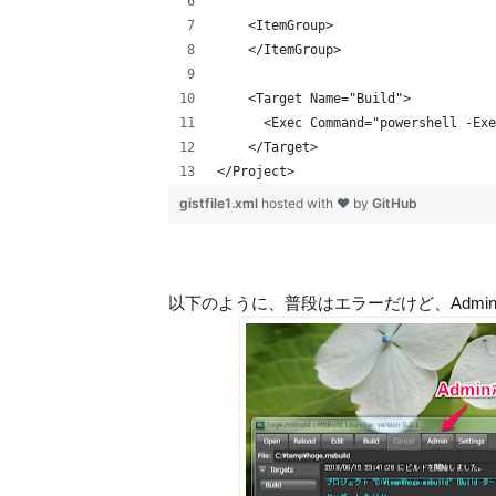
    <ItemGroup>
    </ItemGroup>
    <Target Name="Build">
      <Exec Command="powershell -Exe
    </Target>
</Project>
gistfile1.xml
hosted with ❤ by
GitHub
以下のように、普段はエラーだけど、Adminボタ