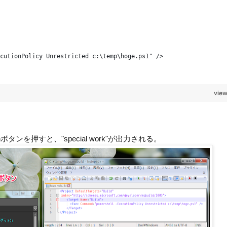
cutionPolicy Unrestricted c:\temp\hoge.ps1" />
view
ンを押すと、"special work"が出力される。